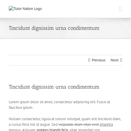
Skip
to
content
Tincidunt dignissim urna condimentum
Previous
Next
Tincidunt dignissim urna condimentum
Lorem ipsum dolor sit amet, consectetur adipiscing elit. Fusce at
faucibus ipsum.
Nullam consectetur, ligula at rutrum volutpat, quam elit tincidunt diam,
a cursus felis nisl id augue. Sed
vulputate diam vitae velit
pharetra
tempus
. Aliquam
sodales blandit felis
, vitae imperdiet nisl.