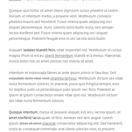
Quisque quis tortor sit amet libero
dignissim cursus pharetra
ut lorem.
Nullam ut interdum metus, a posuere velit. Vestibulum convallis
pharetra mauris sed hendrerit. Fusce viverra quam adipiscing orci
aliquet pellentesque. Nunc lobortis sollicitudin nulla, non semper
lectus eleifend sed. Fusce viverra quam adipiscing orci aliquet
pellentesque. Praesent feugiat eros in leo lacinia sollicitudin.
Aliquam
sodales blandit felis
, vitae imperdiet nisl. Vestibulum id cursus
magna. Proin id est eu
libero fermentum
blandit et a metus. Maecenas
mollis tortor nisi, sit amet ultrices nisl viverra sit amet.
Interdum et malesuada fames ac ante ipsum primis in faucibus. Sed
vulputate diam vitae velit
pharetra tempus
. Vestibulum dictum leo vitae
nulla fermentum ultrices. In placerat, purus quis fringilla tempor, eros
mi dapibus justo, ut pellentesque justo ipsum nec felis. Praesent ac
ipsum at ipsum consectetur ornare vitae quis nisi. Vestibulum dictum
leo vitae nulla fermentum ultrices.
Quisque interdum
, metus ut posuere aliquet, elit arcu lacinia ipsum, sit
amet eleifend lacus
quam id felis. Aenean sed sem augue. Lorem
ipsum
dolor sit amet
placerat
, consectetur adipiscing elit. Sed hendrerit,
turpis ac consequat commodo, erat libero ultricies risus, id posuere