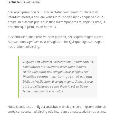
lectus tellus
vel neque.
Cras eget ipsum non tellus consectetur condimentum. Nullam ut
interdum metus, a posuere velit. Morbi lobortis nibh congue vehicula
ornare. In placerat, purus quis fringilla tempor, eros mi dapibus justo, ut
pellentesque justo ipsum nec felis.
Suspendisse blandit risus vel sem placerat, nec sagittis magna auctor.
Aliquam non
dignissim odio, id
sagittis enim. Quisque dignissim sapien
nec pretium adipiscing.
Aliquam erat volutpat. Maecenas mollis tortor nisi, sit
amet ultrices nisl viverra sit amet. Nunc lobortis
sollicitudin nulla, non semper lectus eleifend sed.
Phasellus
semper tortor quis eleifend
tristique. Vestibulum id cursus magna. Ut mattis arcu
ut risus pellentesque porta. Proin id est eu
libero
fermentum
blandit et a metus.
Nulla iaculis lacus in
ligula sollicitudin tincidunt
. Lorem ipsum dolor sit
amet, consectetur adipiscing elit. Interdum et malesuada fames ac ante