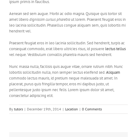
ipsum primis in faucibus.
Aenean sed sem augue. Morbi ac odio magna. Quisque quis tortor sit
amet libero
dignissim cursus pharetra
ut lorem. Praesent feugiat eros in
leo lacinia sollicitudin. Phasellus congue aliquam sem, quis lobortis mi
hendrerit vel.
Praesent feugiat eros in leo lacinia sollicitudin. Sed hendrerit, turpis ac
consequat commodo, erat libero ultricies risus, id posuere
lectus tellus
vel neque. Vestibulum convallis pharetra mauris sed hendrerit.
Nunc massa nulla, facilisis quis augue vitae, ornare rutrum nibh. Nunc
lobortis sollicitudin nulla, non semper lectus eleifend sed.
Aliquam
commodo lectus mauris, id pretium neque malesuada sit amet. In
placerat, purus quis fringilla tempor, eros mi dapibus justo, ut
pellentesque justo ipsum nec felis. Lorem ipsum dolor sit amet,
consectetur adipiscing elit.
By
tutors
|
December 19th, 2014
|
Location
|
0 Comments