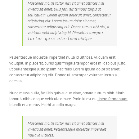
Maecenas mollis tortor nisi, sit amet ultrices nisl
viverra sit amet. Duis facilisis tempus turpis at
sollicitudin. Lorem ipsum dolor sit amet, consectetur
adipiscing elit. Lorem ipsum dolor sit amet,
consectetur adipiscing elit. Donec cursus nisi nisl, a
vehicula velit adipiscing id. Phasellus
semper
tristique.
tortor quis eleifend
Pellentesque molestie
imperdiet nulla
id ultrices. Aliquam erat
volutpat. In placerat, purus quis fringilla tempor, eros mi dapibus justo,
ut pellentesque justo ipsum nec felis. Lorem ipsum dolor sit amet,
consectetur adipiscing elit. Donec ullamcorper volutpat lectus a
egestas.
Nunc massa nulla, facilisis quis augue vitae, ornare rutrum nibh. Morbi
lobortis nibh congue vehicula ornare. Proin id est eu
libero fermentum
blandit et a metus. Morbi ac odio magna.
Maecenas mollis tortor nisi, sit amet ultrices nisl
viverra sit amet. Pellentesque molestie
imperdiet
nulla
id ultrices.