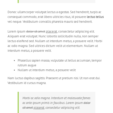
Donec ullamcorper volutpat lectus a egestas. Sed hendrerit, turpis ac
consequat commodo, erat libero ultricies risus, id posuere
lectus tellus
vel neque. Vestibulum convallis pharetra mauris sed hendrerit.
Lorem ipsum
dolor sit amet
placerat
, consectetur adipiscing elit.
Aliquam erat volutpat. Nunc lobortis sollicitudin nulla, non semper
lectus eleifend sed. Nullam ut interdum metus, a posuere velit. Morbi
ac odio magna. Sed ultrices dictum velit ut elementum. Nullam ut
interdum metus, a posuere velit.
Phasellus sapien massa, vulputate ut tellus accumsan, tempor
rutrum augue
Nullam ut interdum metus, a posuere velit
Nam luctus dapibus sagittis. Praesent ut pretium nisi. Ut non erat dui.
Vestibulum id cursus magna.
Morbi ac odio magna. Interdum et malesuada fames
ac ante ipsum primis in faucibus. Lorem ipsum
dolor
sit amet
placerat
, consectetur adipiscing elit.