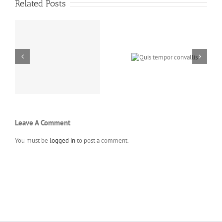
Related Posts
es
Quis tempor
Sapien ut
convallis
pellentesque
Leave A Comment
You must be
logged in
to post a comment.