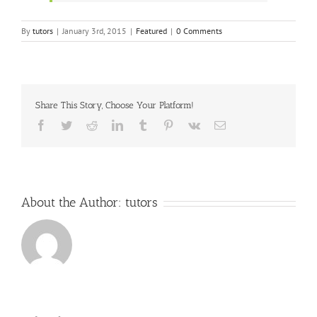
By
tutors
|
January 3rd, 2015
|
Featured
|
0 Comments
Share This Story, Choose Your Platform!
Facebook
Twitter
Reddit
LinkedIn
Tumblr
Pinterest
Vk
Email
About the Author:
tutors