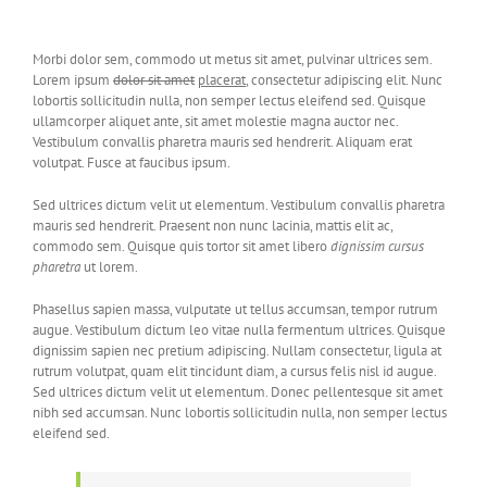
Morbi dolor sem, commodo ut metus sit amet, pulvinar ultrices sem.
Lorem ipsum
dolor sit amet
placerat
, consectetur adipiscing elit. Nunc
lobortis sollicitudin nulla, non semper lectus eleifend sed. Quisque
ullamcorper aliquet ante, sit amet molestie magna auctor nec.
Vestibulum convallis pharetra mauris sed hendrerit. Aliquam erat
volutpat. Fusce at faucibus ipsum.
Sed ultrices dictum velit ut elementum. Vestibulum convallis pharetra
mauris sed hendrerit. Praesent non nunc lacinia, mattis elit ac,
commodo sem. Quisque quis tortor sit amet libero
dignissim cursus
pharetra
ut lorem.
Phasellus sapien massa, vulputate ut tellus accumsan, tempor rutrum
augue. Vestibulum dictum leo vitae nulla fermentum ultrices. Quisque
dignissim sapien nec pretium adipiscing. Nullam consectetur, ligula at
rutrum volutpat, quam elit tincidunt diam, a cursus felis nisl id augue.
Sed ultrices dictum velit ut elementum. Donec pellentesque sit amet
nibh sed accumsan. Nunc lobortis sollicitudin nulla, non semper lectus
eleifend sed.