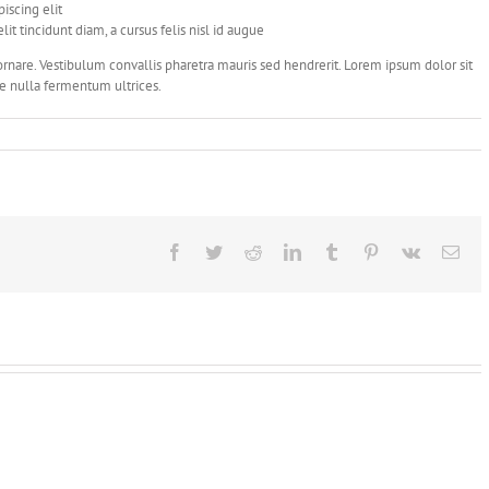
piscing elit
it tincidunt diam, a cursus felis nisl id augue
nare. Vestibulum convallis pharetra mauris sed hendrerit. Lorem ipsum dolor sit
ae nulla fermentum ultrices.
Facebook
Twitter
Reddit
LinkedIn
Tumblr
Pinterest
Vk
Ema