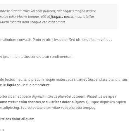
disse blandit risus vel sem placerat, nec sagittis magna auctor.
tus odio. Mauris tempus, elit ut
fringilla auctor
, mauris tellus
 Morbi lobortis nibh congue vehicula ornare.
tibulum convallis. Proin et ultricies dolor. Sed ultrices dictum velit ut
get ipsum non tellus consectetur condimentum.
 lectus mauris, id pretium neque malesuada sit amet. Suspendisse blandit risus
us in
ligula sollicitudin tincidunt
.
ortor sit amet libero
dignissim cursus pharetra
ut lorem. Phasellus
semper
onsectetur enim rhoncus, sed ultrices dolor aliquam
. Quisque dignissim sapien
um adipiscing. Sed
vulputate diam vitae velit
pharetra tempus
.
ltrices dolor aliquam
lis