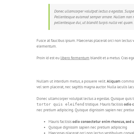
Donec ullamcorper volutpat lectus a egestas. Suspen
Pellentesque euismod semper ornare. Nullam non me
pellentesque dui, ut blandit turpis nulla vel quam.
Fusce at faucibus ipsum. Maecenas placerat orci non lectus ves
elementum.
Proin id est eu
libero fermentum
blandit et a metus. Cras e
Nullam ut interdum metus, a posuere velit.
Aliquam
commodo
vel sem placerat, nec sagittis magna auctor. Nulla iaculis lac
Donec ullamcorper volutpat lectus a egestas. Quisque quis t
tristique. Mauris facilisis
odio c
tortor quis eleifend
nec pretium adipiscing. Quisque dignissim sapien nec preti
Mauris facilisis
odio consectetur enim rhoncus, sed u
Quisque dignissim sapien nec pretium adipiscing
Maecenas placerat orci non lectus vestibulum conval