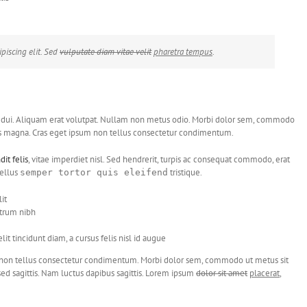
ipiscing elit. Sed
vulputate diam vitae velit
pharetra tempus
.
at dui. Aliquam erat volutpat. Nullam non metus odio. Morbi dolor sem, commodo
sus magna. Cras eget ipsum non tellus consectetur condimentum.
it felis
, vitae imperdiet nisl. Sed hendrerit, turpis ac consequat commodo, erat
ellus
tristique.
semper tortor quis eleifend
it
utrum nibh
it tincidunt diam, a cursus felis nisl id augue
m non tellus consectetur condimentum. Morbi dolor sem, commodo ut metus sit
sed sagittis. Nam luctus dapibus sagittis. Lorem ipsum
dolor sit amet
placerat
,