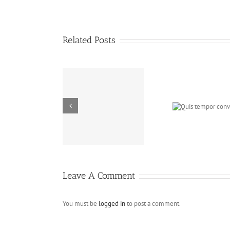
Related Posts
 et eget id lectus
Quis tempor
Sa
amet,
convallis
pel
Leave A Comment
You must be
logged in
to post a comment.