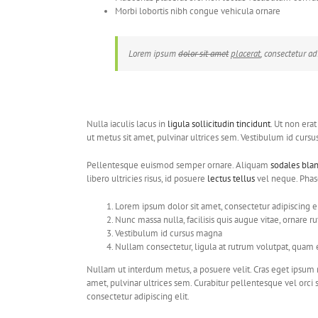
Morbi lobortis nibh congue vehicula ornare
Lorem ipsum
dolor sit amet
placerat
, consectetur ad
Nulla iaculis lacus in
ligula sollicitudin tincidunt
. Ut non er
ut metus sit amet, pulvinar ultrices sem. Vestibulum id cur
Pellentesque euismod semper ornare. Aliquam
sodales bland
libero ultricies risus, id posuere
lectus tellus
vel neque. Phas
Lorem ipsum dolor sit amet, consectetur adipiscing el
Nunc massa nulla, facilisis quis augue vitae, ornare r
Vestibulum id cursus magna
Nullam consectetur, ligula at rutrum volutpat, quam el
Nullam ut interdum metus, a posuere velit. Cras eget ipsu
amet, pulvinar ultrices sem. Curabitur pellentesque vel orci 
consectetur adipiscing elit.