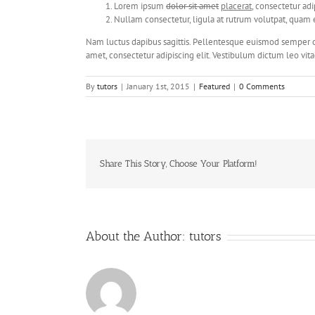
Lorem ipsum
dolor sit amet
placerat
, consectetur adi
Nullam consectetur, ligula at rutrum volutpat, quam el
Nam luctus dapibus sagittis. Pellentesque euismod semper or
amet, consectetur adipiscing elit. Vestibulum dictum leo vit
By
tutors
|
January 1st, 2015
|
Featured
|
0 Comments
Share This Story, Choose Your Platform!
About the Author:
tutors