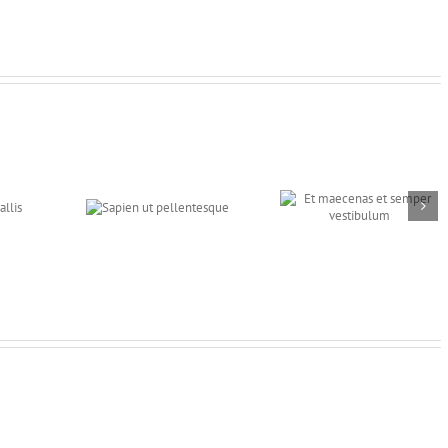
pien ut
Et maecenas et
Odio quis
lentesque
semper vestibulum
turpis u